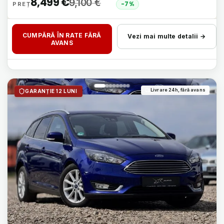
8,499
€
9,100
€
-7%
CUMPĂRĂ ÎN RATE FĂRĂ
Vezi mai multe detalii →
AVANS
Livrare 24h, fără avans
GARANȚIE 12 LUNI