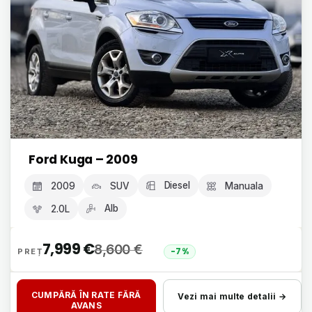
Ford Kuga – 2009
Diesel
2009
SUV
Manuala
Alb
2.0L
7,999
€
8,600
€
-7%
CUMPĂRĂ ÎN RATE FĂRĂ
Vezi mai multe detalii →
AVANS