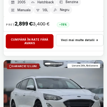
Benzina
2005
Hatchback
Negru
Manuala
1.6L
2,899
€
3,400
€
-15%
CUMPĂRĂ ÎN RATE FĂRĂ
Vezi mai multe detalii →
AVANS
Livrare 24h, fără avans
GARANȚIE 12 LUNI