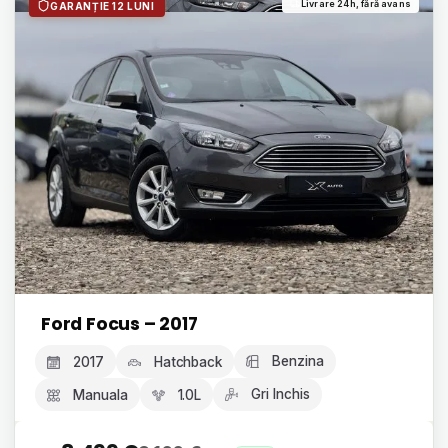
Livrare 24h, fără avans
GARANȚIE 12 LUNI
Ford Focus – 2017
Benzina
2017
Hatchback
Gri Inchis
Manuala
1.0L