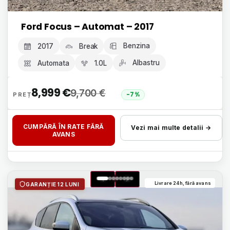
Ford Focus – Automat – 2017
Benzina
2017
Break
Albastru
Automata
1.0L
8,999
€
9,700
€
-7%
CUMPĂRĂ ÎN RATE FĂRĂ
Vezi mai multe detalii →
AVANS
Livrare 24h, fără avans
GARANȚIE 12 LUNI