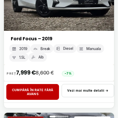
Ford Focus – 2019
Diesel
2019
Break
Manuala
Alb
1.5L
7,999
€
8,600
€
-7%
CUMPĂRĂ ÎN RATE FĂRĂ
Vezi mai multe detalii →
AVANS