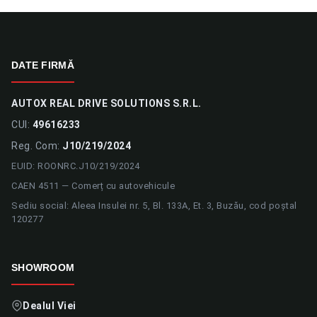
DATE FIRMĂ
AUTOX REAL DRIVE SOLUTIONS S.R.L.
CUI:
49616233
Reg. Com:
J10/219/2024
EUID: ROONRC.J10/219/2024
CAEN 4511 — Comerț cu autovehicule
Sediu social: Aleea Insulei nr. 5, Bl. 133A, Et. 3, Buzău, cod poștal
120277
SHOWROOM
Dealul Viei