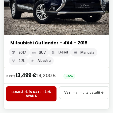
Mitsubishi Outlander – 4X4 – 2018
Diesel
2017
SUV
Manuala
Albastru
2.2L
13,499
€
14,200
€
-5%
CUMPĂRĂ ÎN RATE FĂRĂ
Vezi mai multe detalii →
AVANS