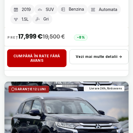
Benzina
2019
SUV
Automata
Gri
1.5L
17,999
€
19,500
€
-8%
CUMPĂRĂ ÎN RATE FĂRĂ
Vezi mai multe detalii →
AVANS
Livrare 24h, fără avans
GARANȚIE 12 LUNI