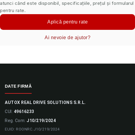
atunci când este disponibil, specificațiile, prețul și formularul
pentru rate.
Aplică pentru rate
Ai nevoie de ajutor?
DATE FIRMĂ
AUTOX REAL DRIVE SOLUTIONS S.R.L.
CUI:
49616233
Reg. Com:
J10/219/2024
EUID: ROONRC.J10/219/2024