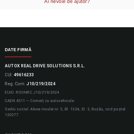
Ai nevoie de ajutor?
DATE FIRMĂ
AUTOX REAL DRIVE SOLUTIONS S.R.L.
CUI:
49616233
Reg. Com:
J10/219/2024
EUID: ROONRC.J10/219/2024
CAEN 4511 — Comerț cu autovehicule
Sediu social: Aleea Insulei nr. 5, Bl. 133A, Et. 3, Buzău, cod poștal
120277