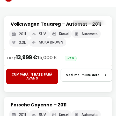
Livrare 24h, fără avans
Volkswagen Touareg – Automat – 2011
GARANȚIE 12 LUNI
Diesel
2011
SUV
Automata
MOKA BROWN
3.0L
13,999
€
15,000
€
-7%
CUMPĂRĂ ÎN RATE FĂRĂ
Vezi mai multe detalii →
AVANS
Livrare 24h, fără avans
Porsche Cayenne – 2011
GARANȚIE 12 LUNI
Diesel
2011
SUV
Automata