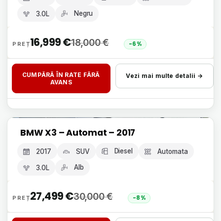
Negru
3.0L
16,999
€
18,000
€
-6%
CUMPĂRĂ ÎN RATE FĂRĂ
Vezi mai multe detalii →
AVANS
Livrare 24h, fără avans
BMW X3 – Automat – 2017
GARANȚIE 12 LUNI
Diesel
2017
SUV
Automata
Alb
3.0L
27,499
€
30,000
€
-8%