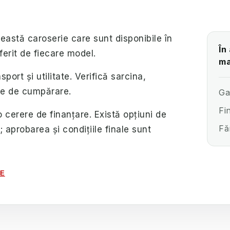
această caroserie care sunt disponibile în
În
ferit de fiecare model.
ma
port și utilitate. Verifică sarcina,
nte de cumpărare.
Ga
Fi
o cerere de finanțare. Există opțiuni de
Fă
i; aprobarea și condițiile finale sunt
LE