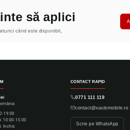
inte să aplici
A
 atunci când este disponibil,
OM
CONTACT RAPID
iei
0771 111 119
România
contact@xautomobile.ro
00-19:00
 10:00-15:00
Scrie pe WhatsApp
: închis