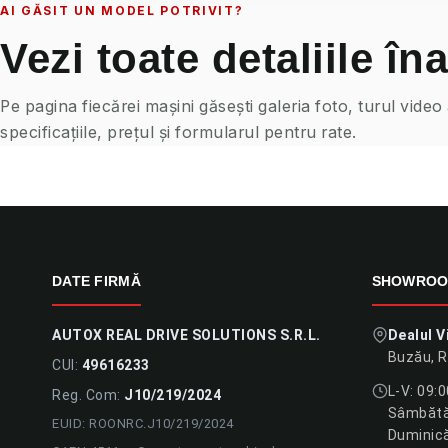
AI GĂSIT UN MODEL POTRIVIT?
Vezi toate detaliile îna
Pe pagina fiecărei mașini găsești galeria foto, turul video
specificațiile, prețul și formularul pentru rate.
DATE FIRMĂ
SHOWRO
AUTOX REAL DRIVE SOLUTIONS S.R.L.
Dealul V
Buzău, 
CUI:
49616233
L-V: 09:
Reg. Com:
J10/219/2024
Sâmbătă:
EUID: ROONRC.J10/219/2024
Duminică