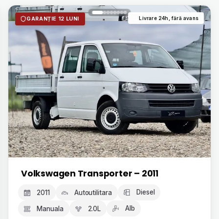
Livrare 24h, fără avans
GARANȚIE 12 LUNI
Volkswagen Transporter – 2011
Diesel
2011
Autoutilitara
Alb
Manuala
2.0L