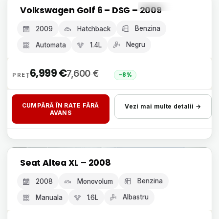
Livrare 24h, fără avans
Volkswagen Golf 6 – DSG – 2009
GARANȚIE 12 LUNI
Benzina
2009
Hatchback
Negru
Automata
1.4L
6,999
€
7,600
€
-8%
CUMPĂRĂ ÎN RATE FĂRĂ
Vezi mai multe detalii →
AVANS
Livrare 24h, fără avans
Seat Altea XL – 2008
GARANȚIE 12 LUNI
Benzina
2008
Monovolum
Albastru
Manuala
1.6L