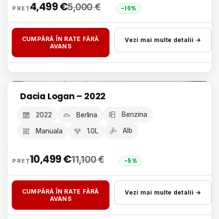
4,499
€
5,000
€
-10%
CUMPĂRĂ ÎN RATE FĂRĂ
Vezi mai multe detalii →
AVANS
Livrare 24h, fără avans
Dacia Logan – 2022
GARANȚIE 12 LUNI
Benzina
2022
Berlina
Alb
Manuala
1.0L
10,499
€
11,100
€
-5%
CUMPĂRĂ ÎN RATE FĂRĂ
Vezi mai multe detalii →
AVANS