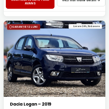
Vezi mai multe detalii →
AVANS
Livrare 24h, fără avans
GARANȚIE 12 LUNI
Dacia Logan – 2019