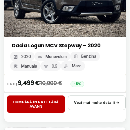
Dacia Logan MCV Stepway – 2020
Benzina
2020
Monovolum
Maro
Manuala
0.9
9,499
€
10,000
€
-5%
CUMPĂRĂ ÎN RATE FĂRĂ
Vezi mai multe detalii →
AVANS