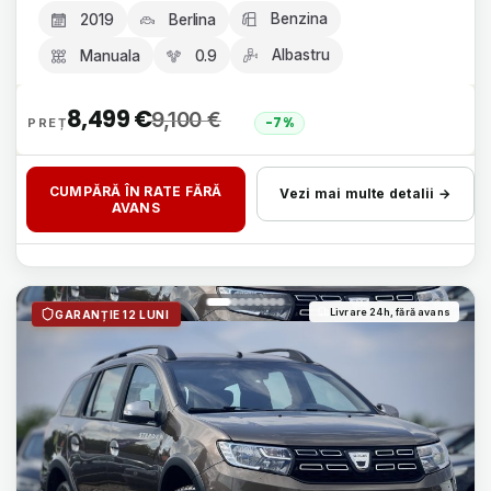
Benzina
2019
Berlina
Albastru
Manuala
0.9
8,499
€
9,100
€
-7%
CUMPĂRĂ ÎN RATE FĂRĂ
Vezi mai multe detalii →
AVANS
Livrare 24h, fără avans
GARANȚIE 12 LUNI