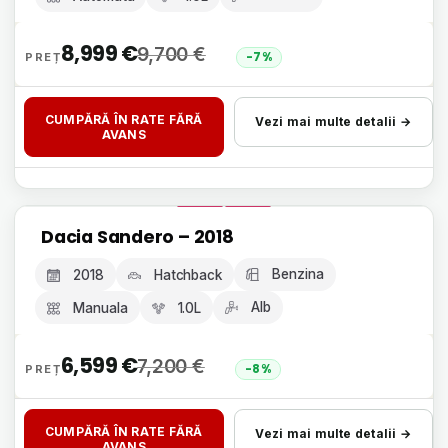
8,999
€
9,700
€
-7%
CUMPĂRĂ ÎN RATE FĂRĂ
Vezi mai multe detalii →
AVANS
Livrare 24h, fără avans
Dacia Sandero – 2018
GARANȚIE 12 LUNI
Benzina
2018
Hatchback
Alb
Manuala
1.0L
6,599
€
7,200
€
-8%
CUMPĂRĂ ÎN RATE FĂRĂ
Vezi mai multe detalii →
AVANS