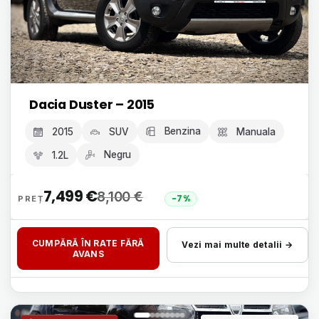
Dacia Duster – 2015
Benzina
2015
SUV
Manuala
Negru
1.2L
7,499
€
8,100
€
-7%
CUMPĂRĂ ÎN RATE FĂRĂ
Vezi mai multe detalii →
AVANS