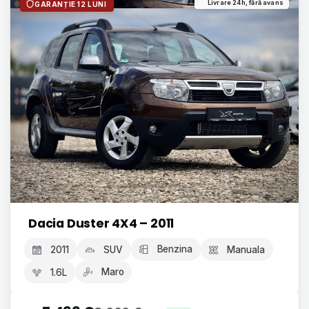
Livrare 24h, fără avans
GARANȚIE 12 LUNI
Dacia Duster 4X4 – 2011
Benzina
2011
SUV
Manuala
Maro
1.6L