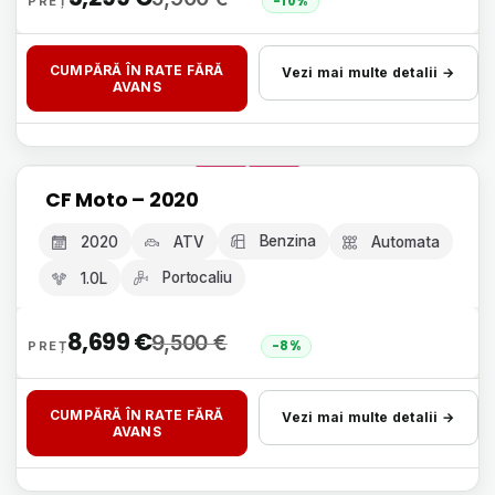
-10%
CUMPĂRĂ ÎN RATE FĂRĂ
Vezi mai multe detalii →
AVANS
Livrare 24h, fără avans
CF Moto – 2020
GARANȚIE 12 LUNI
Benzina
2020
ATV
Automata
Portocaliu
1.0L
8,699
€
9,500
€
-8%
CUMPĂRĂ ÎN RATE FĂRĂ
Vezi mai multe detalii →
AVANS