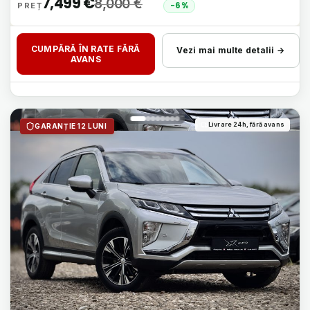
7,499
€
8,000
€
-6%
CUMPĂRĂ ÎN RATE FĂRĂ
Vezi mai multe detalii →
AVANS
Livrare 24h, fără avans
GARANȚIE 12 LUNI