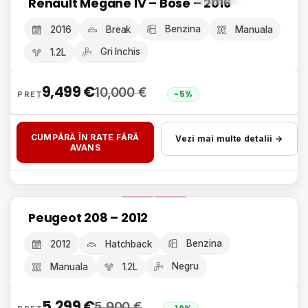
Renault Megane IV – Bose – 2016
Benzina
2016
Break
Manuala
Gri Inchis
1.2L
9,499
€
10,000
€
-5%
CUMPĂRĂ ÎN RATE FĂRĂ
Vezi mai multe detalii →
AVANS
Livrare 24h, fără avans
Peugeot 208 – 2012
GARANȚIE 12 LUNI
Benzina
2012
Hatchback
Negru
Manuala
1.2L
5,299
€
5,900
€