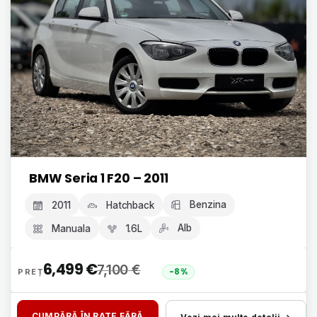
BMW Seria 1 F20 – 2011
Benzina
2011
Hatchback
Alb
Manuala
1.6L
6,499
€
7,100
€
-8%
CUMPĂRĂ ÎN RATE FĂRĂ