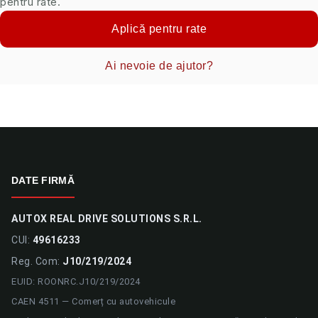
pentru rate.
Aplică pentru rate
Ai nevoie de ajutor?
DATE FIRMĂ
AUTOX REAL DRIVE SOLUTIONS S.R.L.
CUI:
49616233
Reg. Com:
J10/219/2024
EUID: ROONRC.J10/219/2024
CAEN 4511 — Comerț cu autovehicule