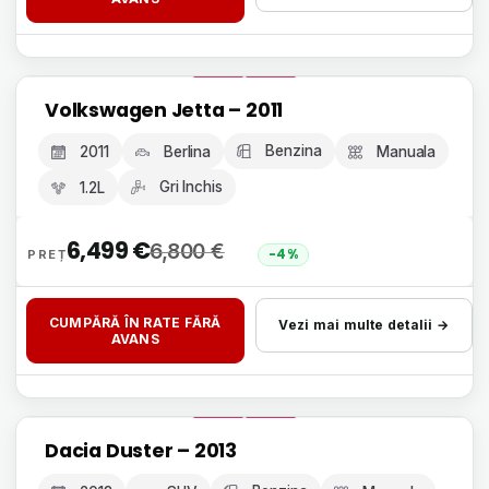
Livrare 24h, fără avans
Volkswagen Jetta – 2011
GARANȚIE 12 LUNI
Benzina
2011
Berlina
Manuala
Gri Inchis
1.2L
6,499
€
6,800
€
-4%
CUMPĂRĂ ÎN RATE FĂRĂ
Vezi mai multe detalii →
AVANS
Livrare 24h, fără avans
Dacia Duster – 2013
GARANȚIE 12 LUNI