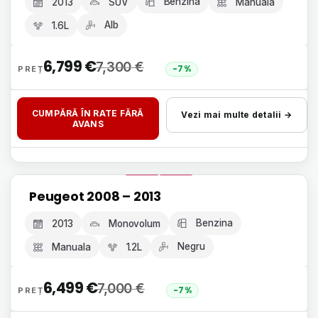
Benzina
2013
SUV
Manuala
Alb
1.6L
6,799
€
7,300
€
-7%
CUMPĂRĂ ÎN RATE FĂRĂ
Vezi mai multe detalii →
AVANS
Livrare 24h, fără avans
Peugeot 2008 – 2013
GARANȚIE 12 LUNI
Benzina
2013
Monovolum
Negru
Manuala
1.2L
6,499
€
7,000
€
-7%