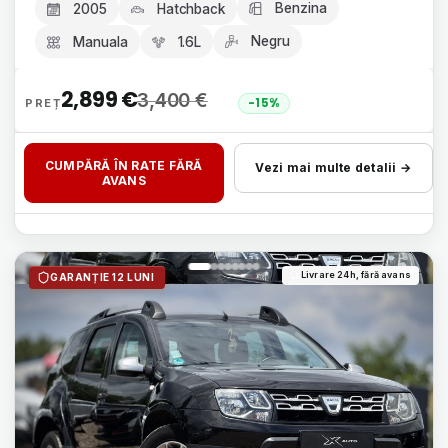
Benzina
2005
Hatchback
Negru
Manuala
1.6L
2,899
€
3,400
€
-15%
CUMPĂRĂ ÎN RATE FĂRĂ
Vezi mai multe detalii →
AVANS
Livrare 24h, fără avans
GARANȚIE 12 LUNI