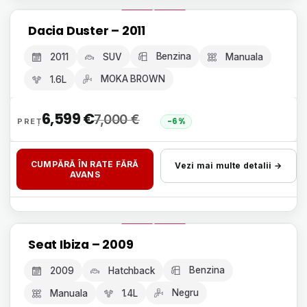
Livrare 24h, fără avans
Dacia Duster – 2011
GARANȚIE 12 LUNI
Benzina
2011
SUV
Manuala
MOKA BROWN
1.6L
6,599
€
7,000
€
-6%
CUMPĂRĂ ÎN RATE FĂRĂ
Vezi mai multe detalii →
AVANS
Livrare 24h, fără avans
Seat Ibiza – 2009
GARANȚIE 12 LUNI
Benzina
2009
Hatchback
Negru
Manuala
1.4L