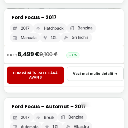
Livrare 24h, fără avans
Ford Focus – 2017
GARANȚIE 12 LUNI
Benzina
2017
Hatchback
Gri Inchis
Manuala
1.0L
8,499
€
9,100
€
-7%
CUMPĂRĂ ÎN RATE FĂRĂ
Vezi mai multe detalii →
AVANS
Livrare 24h, fără avans
Ford Focus – Automat – 2017
GARANȚIE 12 LUNI
Benzina
2017
Break
Albastru
Automata
1.0L