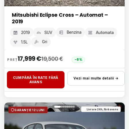
Mitsubishi Eclipse Cross – Automat –
2019
Benzina
2019
SUV
Automata
Gri
1.5L
17,999
€
19,500
€
-8%
CUMPĂRĂ ÎN RATE FĂRĂ
Vezi mai multe detalii →
AVANS
Livrare 24h, fără avans
GARANȚIE 12 LUNI