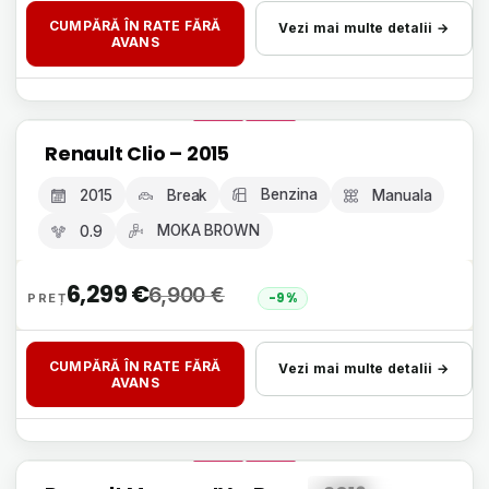
CUMPĂRĂ ÎN RATE FĂRĂ
Vezi mai multe detalii →
AVANS
Livrare 24h, fără avans
Renault Clio – 2015
GARANȚIE 12 LUNI
Benzina
2015
Break
Manuala
MOKA BROWN
0.9
6,299
€
6,900
€
-9%
CUMPĂRĂ ÎN RATE FĂRĂ
Vezi mai multe detalii →
AVANS
Livrare 24h, fără avans
GARANȚIE 12 LUNI