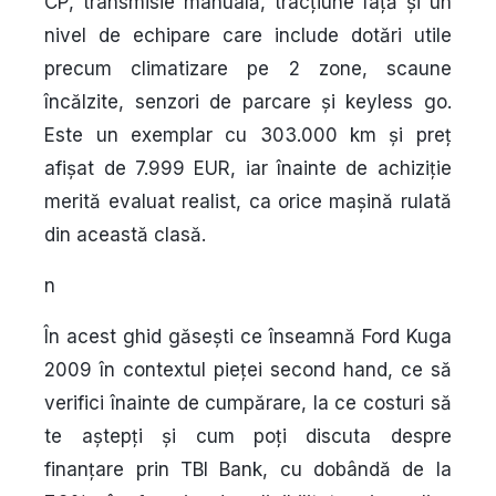
CP
, transmisie
manuală
, tracțiune față și un
nivel de echipare care include dotări utile
precum climatizare pe 2 zone, scaune
încălzite, senzori de parcare și keyless go.
Este un exemplar cu
303.000 km
și preț
afișat de
7.999 EUR
, iar înainte de achiziție
merită evaluat realist, ca orice mașină rulată
din această clasă.
n
În acest ghid găsești ce înseamnă Ford Kuga
2009 în contextul pieței second hand, ce să
verifici înainte de cumpărare, la ce costuri să
te aștepți și cum poți discuta despre
finanțare prin TBI Bank, cu dobândă
de la