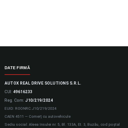
DATE FIRMĂ
AUTOX REAL DRIVE SOLUTIONS S.R.L.
CUI:
49616233
Reg. Com:
J10/219/2024
EUID: ROONRC.J10/219/2024
CAEN 4511 — Comerț cu autovehicule
Sediu social: Aleea Insulei nr. 5, Bl. 133A, Et. 3, Buzău, cod poștal