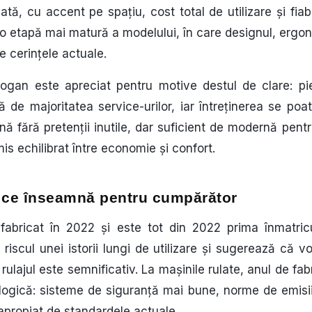
tă, cu accent pe spațiu, cost total de utilizare și fiab
-o etapă mai matură a modelului, în care designul, erg
 cerințele actuale.
ogan este apreciat pentru motive destul de clare: pie
e majoritatea service-urilor, iar întreținerea se poate
ă fără pretenții inutile, dar suficient de modernă pentru
s echilibrat între economie și confort.
i ce înseamnă pentru cumpărător
 fabricat în 2022 și este tot din 2022 prima înmatric
 riscul unei istorii lungi de utilizare și sugerează că
 rulajul este semnificativ. La mașinile rulate, anul de fab
logică: sisteme de siguranță mai bune, norme de emisii 
apropiat de standardele actuale.