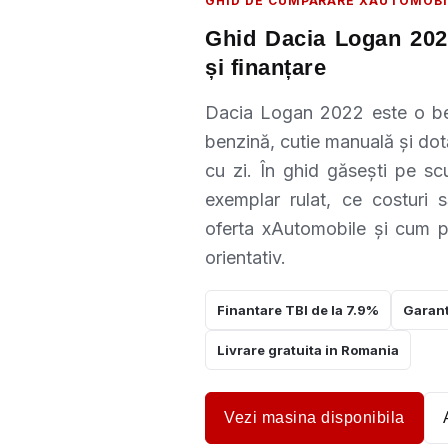
GHID DE CUMPARARE XAUTOMOBI
Ghid Dacia Logan 2022:
și finanțare
Dacia Logan 2022 este o ber
benzină, cutie manuală și dotăr
cu zi. În ghid găsești pe scu
exemplar rulat, ce costuri 
oferta xAutomobile și cum po
orientativ.
Finantare TBI de la 7.9%
Garant
Livrare gratuita in Romania
Vezi masina disponibila