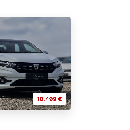
10,499
€