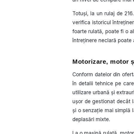
Totuși, la un rulaj de 2
verifica istoricul întrețin
foarte rulată, poate fi o 
întreținere neclară poate
Motorizare, motor ș
Conform datelor din ofert
în detalii tehnice pe car
utilizare urbană și extra
ușor de gestionat decât 
și o senzație mai simplă 
deplasări mixte.
La o mașină rulată, motor