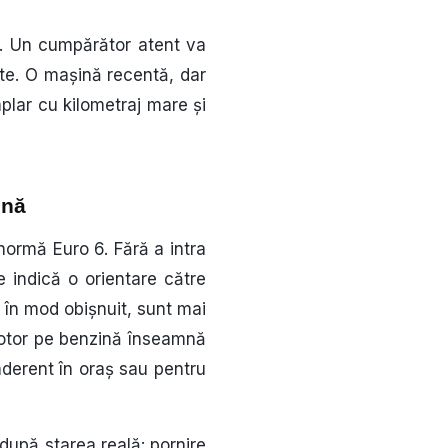
ă. Un cumpărător atent va
ăcute. O mașină recentă, dar
mplar cu kilometraj mare și
ină
normă Euro 6. Fără a intra
e indică o orientare către
 în mod obișnuit, sunt mai
motor pe benzină înseamnă
nderent în oraș sau pentru
după starea reală: pornire