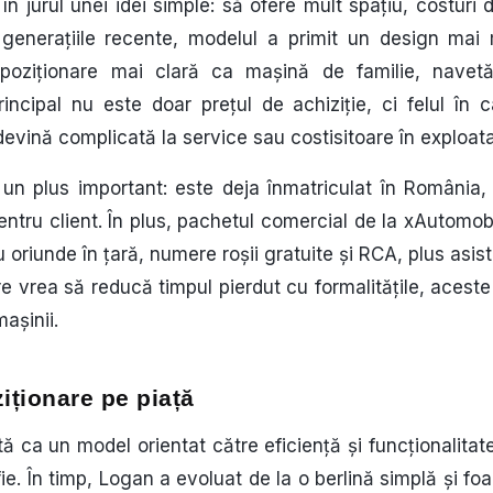
în jurul unei idei simple: să ofere mult spațiu, costuri d
În generațiile recente, modelul a primit un design m
poziționare mai clară ca mașină de familie, navetă 
rincipal nu este doar prețul de achiziție, ci felul în 
ă devină complicată la service sau costisitoare în exploata
un plus important: este deja înmatriculat în România,
tru client. În plus, pachetul comercial de la xAutomobile
u oriunde în țară, numere roșii gratuite și RCA, plus asis
 vrea să reducă timpul pierdut cu formalitățile, aceste
mașinii.
ziționare pe piață
 ca un model orientat către eficiență și funcționalitate,
ie. În timp, Logan a evoluat de la o berlină simplă și fo