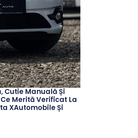
ă, Cutie Manuală Și
t Ce Merită Verificat La
rta XAutomobile Și