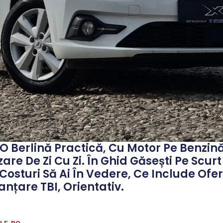
O Berlină Practică, Cu Motor Pe Benzin
izare De Zi Cu Zi. În Ghid Găsești Pe Scur
Costuri Să Ai În Vedere, Ce Include Ofe
nțare TBI, Orientativ.