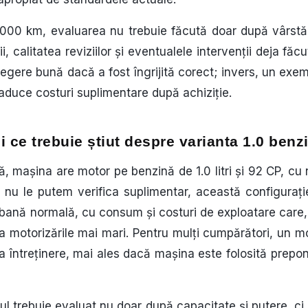
16.000 km, evaluarea nu trebuie făcută doar după vârst
erii, calitatea reviziilor și eventualele intervenții deja f
alegere bună dacă a fost îngrijită corect; invers, un exe
 aduce costuri suplimentare după achiziție.
i ce trebuie știut despre varianta 1.0 benz
ă, mașina are motor pe benzină de 1.0 litri și 92 CP, cu 
e nu le putem verifica suplimentar, această configurați
urbană normală, cu consum și costuri de exploatare care,
la motorizările mai mari. Pentru mulți cumpărători, un 
la întreținere, mai ales dacă mașina este folosită prepo
ul trebuie evaluat nu doar după capacitate și putere, ci 