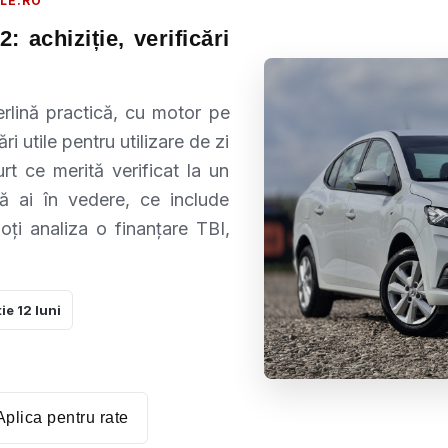
LE.RO
 achiziție, verificări
lină practică, cu motor pe
i utile pentru utilizare de zi
rt ce merită verificat la un
să ai în vedere, ce include
ți analiza o finanțare TBI,
ie 12 luni
Aplica pentru rate