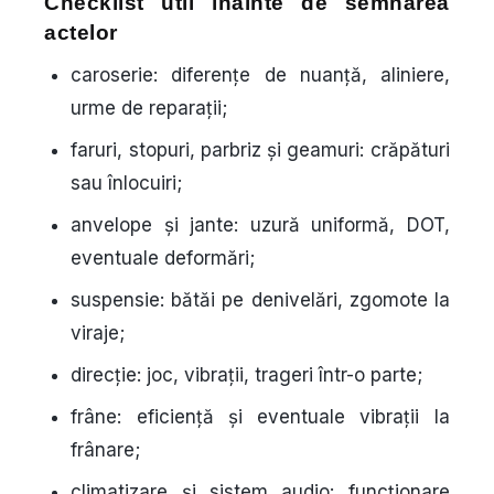
Checklist util înainte de semnarea
actelor
caroserie: diferențe de nuanță, aliniere,
urme de reparații;
faruri, stopuri, parbriz și geamuri: crăpături
sau înlocuiri;
anvelope și jante: uzură uniformă, DOT,
eventuale deformări;
suspensie: bătăi pe denivelări, zgomote la
viraje;
direcție: joc, vibrații, trageri într-o parte;
frâne: eficiență și eventuale vibrații la
frânare;
climatizare și sistem audio: funcționare