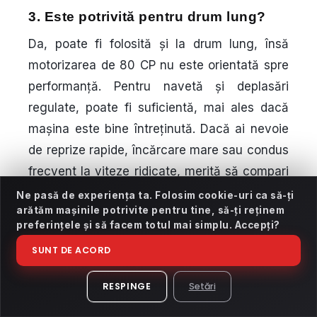
3. Este potrivită pentru drum lung?
Da, poate fi folosită și la drum lung, însă
motorizarea de 80 CP nu este orientată spre
performanță. Pentru navetă și deplasări
regulate, poate fi suficientă, mai ales dacă
mașina este bine întreținută. Dacă ai nevoie
de reprize rapide, încărcare mare sau condus
frecvent la viteze ridicate, merită să compari
și alte motorizări. Alegerea depinde de stilul
Ne pasă de experiența ta. Folosim cookie-uri ca să-ți
arătăm mașinile potrivite pentru tine, să-ți reținem
tău de utilizare, nu doar de preț.
preferințele și să facem totul mai simplu. Accepți?
SUNT DE ACORD
4. Ce înseamnă garanție 12 luni
pentru motor și cutie?
RESPINGE
Setări
Înseamnă că, potrivit ofertei comerciale,