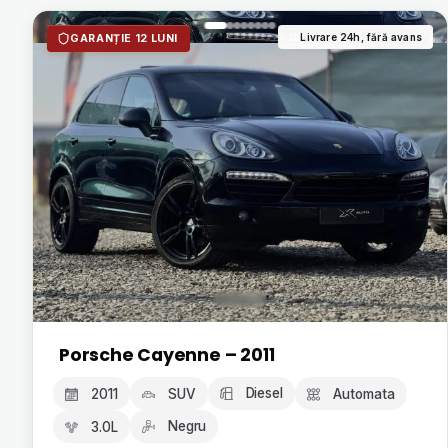
Livrare 24h, fără avans
GARANȚIE 12 LUNI
Porsche Cayenne – 2011
Diesel
2011
SUV
Automata
Negru
3.0L