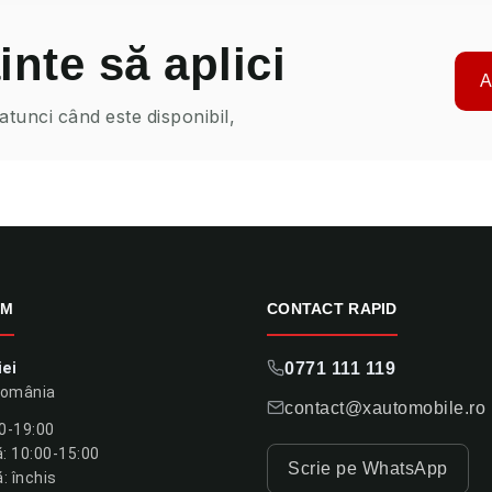
inte să aplici
A
 atunci când este disponibil,
OM
CONTACT RAPID
iei
0771 111 119
România
contact@xautomobile.ro
00-19:00
 10:00-15:00
Scrie pe WhatsApp
: închis