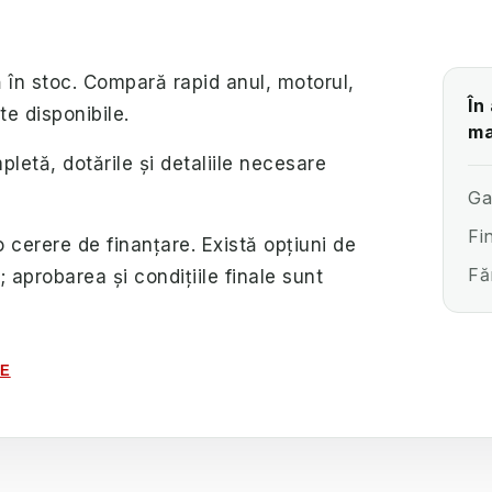
 în stoc. Compară rapid anul, motorul,
În
te disponibile.
ma
etă, dotările și detaliile necesare
Ga
Fi
o cerere de finanțare. Există opțiuni de
Fă
i; aprobarea și condițiile finale sunt
LE