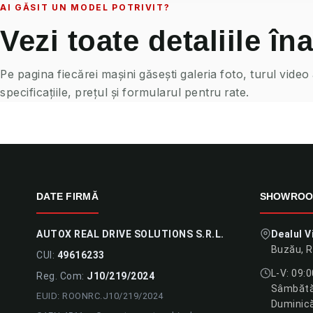
AI GĂSIT UN MODEL POTRIVIT?
Vezi toate detaliile îna
Pe pagina fiecărei mașini găsești galeria foto, turul video
specificațiile, prețul și formularul pentru rate.
DATE FIRMĂ
SHOWRO
AUTOX REAL DRIVE SOLUTIONS S.R.L.
Dealul V
Buzău, 
CUI:
49616233
L-V: 09:
Reg. Com:
J10/219/2024
Sâmbătă:
EUID: ROONRC.J10/219/2024
Duminică