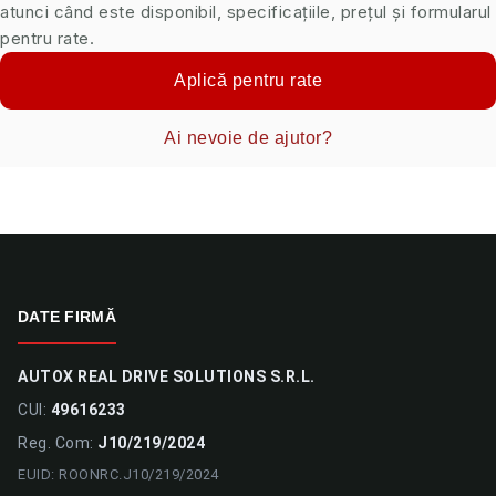
atunci când este disponibil, specificațiile, prețul și formularul
pentru rate.
Aplică pentru rate
Ai nevoie de ajutor?
DATE FIRMĂ
AUTOX REAL DRIVE SOLUTIONS S.R.L.
CUI:
49616233
Reg. Com:
J10/219/2024
EUID: ROONRC.J10/219/2024