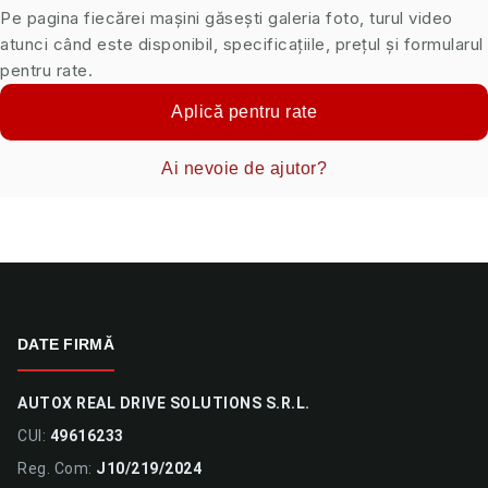
Pe pagina fiecărei mașini găsești galeria foto, turul video
atunci când este disponibil, specificațiile, prețul și formularul
pentru rate.
Aplică pentru rate
Ai nevoie de ajutor?
DATE FIRMĂ
AUTOX REAL DRIVE SOLUTIONS S.R.L.
CUI:
49616233
Reg. Com:
J10/219/2024