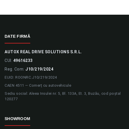
DATE FIRMĂ
AUTOX REAL DRIVE SOLUTIONS S.R.L.
CUI:
49616233
Reg. Com:
J10/219/2024
EUID: ROONRC.J10/219/2024
CAEN 4511 — Comerț cu autovehicule
Sediu social: Aleea Insulei nr. 5, Bl. 133A, Et. 3, Buzău, cod poștal
120277
SHOWROOM