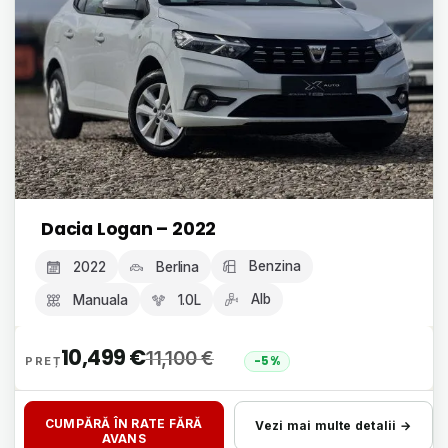
Dacia Logan – 2022
Benzina
2022
Berlina
Alb
Manuala
1.0L
10,499
€
11,100
€
-5%
CUMPĂRĂ ÎN RATE FĂRĂ
Vezi mai multe detalii →
AVANS