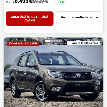
8,499
€
9,100
€
-7%
CUMPĂRĂ ÎN RATE FĂRĂ
Vezi mai multe detalii →
AVANS
Livrare 24h, fără avans
GARANȚIE 12 LUNI