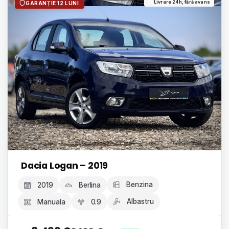
Livrare 24h, fără avans
GARANȚIE 12 LUNI
Dacia Logan – 2019
Benzina
2019
Berlina
Albastru
Manuala
0.9