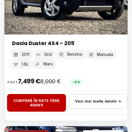
Dacia Duster 4X4 – 2011
Benzina
2011
SUV
Manuala
Maro
1.6L
7,499
€
8,000
€
-6%
CUMPĂRĂ ÎN RATE FĂRĂ
Vezi mai multe detalii →
AVANS