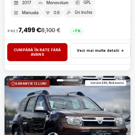
GPL
2017
Monovolum
Gri Inchis
Manuala
0.9
7,499
€
8,100
€
-7%
CUMPĂRĂ ÎN RATE FĂRĂ
Vezi mai multe detalii →
AVANS
Livrare 24h, fără avans
GARANȚIE 12 LUNI