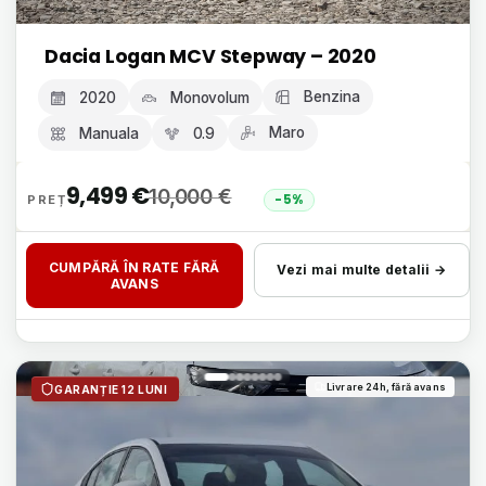
Dacia Logan MCV Stepway – 2020
Benzina
2020
Monovolum
Maro
Manuala
0.9
9,499
€
10,000
€
-5%
CUMPĂRĂ ÎN RATE FĂRĂ
Vezi mai multe detalii →
AVANS
Livrare 24h, fără avans
GARANȚIE 12 LUNI