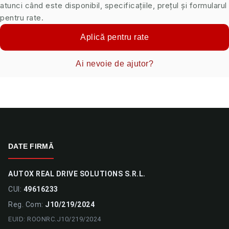
atunci când este disponibil, specificațiile, prețul și formularul
pentru rate.
Aplică pentru rate
Ai nevoie de ajutor?
DATE FIRMĂ
AUTOX REAL DRIVE SOLUTIONS S.R.L.
CUI:
49616233
Reg. Com:
J10/219/2024
EUID: ROONRC.J10/219/2024