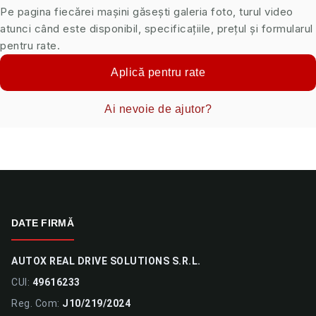
Pe pagina fiecărei mașini găsești galeria foto, turul video
atunci când este disponibil, specificațiile, prețul și formularul
pentru rate.
Aplică pentru rate
Ai nevoie de ajutor?
DATE FIRMĂ
AUTOX REAL DRIVE SOLUTIONS S.R.L.
CUI:
49616233
Reg. Com:
J10/219/2024