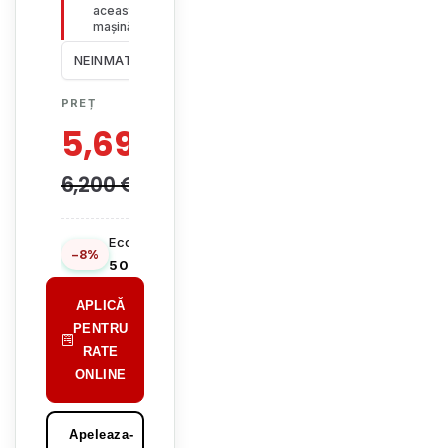
această
mașină
NEINMATRICULATA
PREȚ
5,699
€
6,200
€
Economisești
−8%
501 €
APLICĂ
PENTRU
RATE
ONLINE
Apeleaza-