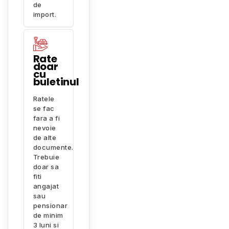
de
import.
Rate
doar
cu
buletinul
Ratele
se fac
fara a fi
nevoie
de alte
documente.
Trebuie
doar sa
fiti
angajat
sau
pensionar
de minim
3 luni si