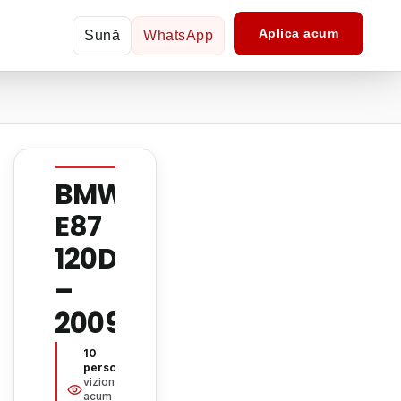
Aplica acum
Sună
WhatsApp
BMW
E87
120D
–
2009
10
persoane
vizionează
acum