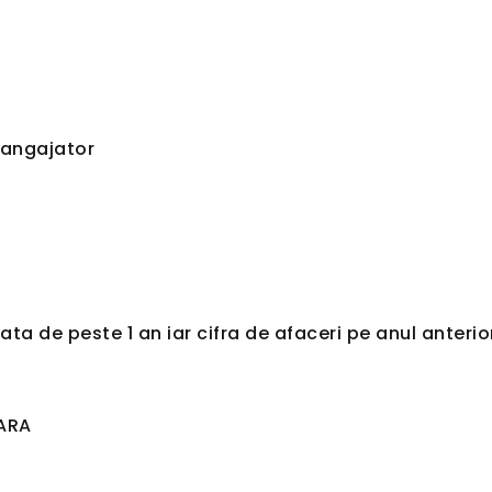
 angajator
intata de peste 1 an iar cifra de afaceri pe anul ante
TARA