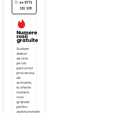
ne 0771
111 119
Numere
rosii
gratuite
Suntem
alaturi
de tine
pe tot
parcursul
procesului
de
achizitie,
iti oferim
numere
rosii
gratuite
pentru
autoturismele