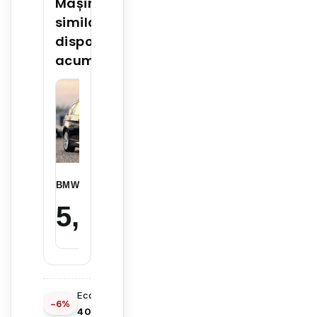
Mașini
similare
disponibile
acum
BMW E91 - 2010 - Euro 5
BMW E87 120D - 2009
5,899
€
5,699
€
Economisești
−6%
401 €