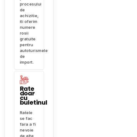
procesului
de
achizitie,
iti oferim
numere
rosii
gratuite
pentru
autoturismele
de
import.
Rate
doar
cu
buletinul
Ratele
se fac
fara a fi
nevoie
de alte