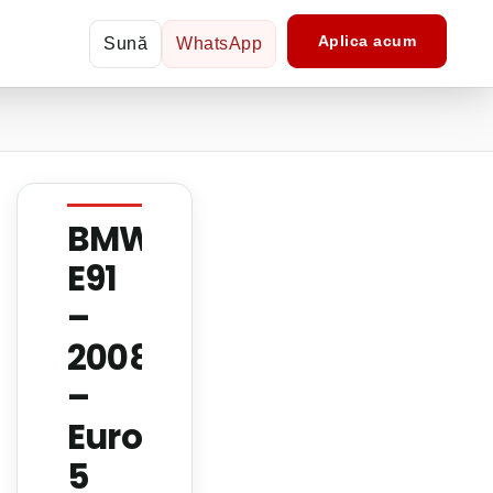
Aplica acum
Sună
WhatsApp
BMW
E91
–
2008
–
Euro
5