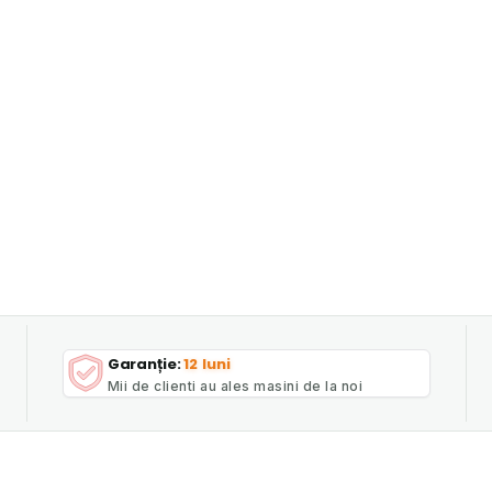
Garanție:
12 luni
Mii de clienti au ales masini de la noi