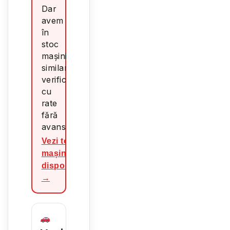
Dar
avem
în
stoc
mașini
similare,
verificate,
cu
rate
fără
avans.
Vezi toate
mașinile
disponibile
→