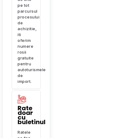
pe tot
parcursul
procesului
de
achizitie,
iti
oferim
numere
rosii
gratuite
pentru
autoturismele
de
import.
Rate
doar
cu
buletinul
Ratele