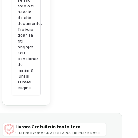
se fac
fara a fi
nevoie
de alte
documente.
Trebuie
doar sa
fiti
angajat
sau
pensionar
de
minim 3
luni si
sunteti
eligibil.
Livrare Gratuita in toata tara
Oferim livrare GRATUITA sau numere Rosii