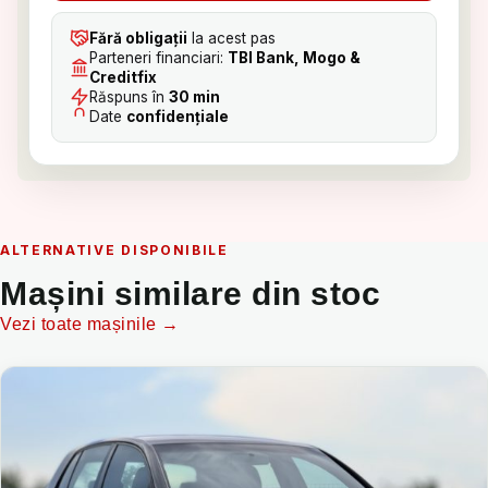
Fără obligații
la acest pas
Parteneri financiari:
TBI Bank, Mogo &
Creditfix
Răspuns în
30 min
Date
confidențiale
ALTERNATIVE DISPONIBILE
Mașini similare din stoc
Vezi toate mașinile →