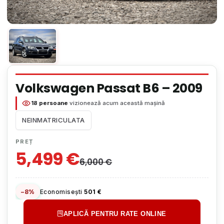
Volkswagen Passat B6 – 2009
18 persoane
vizionează acum această mașină
NEINMATRICULATA
PREȚ
5,499
€
6,000
€
−8%
Economisești
501 €
APLICĂ PENTRU RATE ONLINE