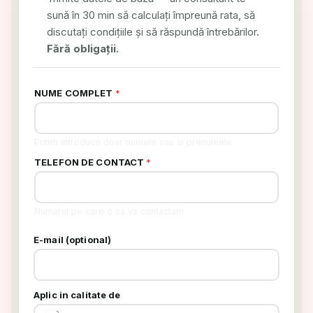
sună în 30 min să calculați împreună rata, să
discutați condițiile și să răspundă întrebărilor.
Fără obligații.
NUME COMPLET
*
Puteti introduce doar numele sau si prenumele
TELEFON DE CONTACT
*
Numarul pe care o sa va contactam
E-mail (optional)
Aplic in calitate de