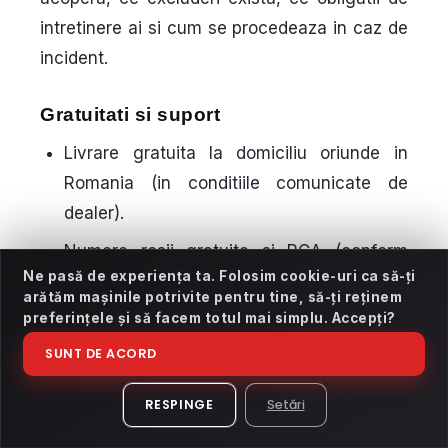
intretinere ai si cum se procedeaza in caz de
incident.
Gratuitati si suport
Livrare gratuita
la domiciliu oriunde in
Romania (in conditiile comunicate de
dealer).
Numere rosii
gratuite si
RCA
(conform
Ne pasă de experiența ta. Folosim cookie-uri ca să-ți
ofertei si termenilor comunicati).
arătăm mașinile potrivite pentru tine, să-ți reținem
Asistenta la inmatriculare
si suport pentru
preferințele și să facem totul mai simplu. Accepți?
documente.
SUNT DE ACORD
Programare RAR
(suport/procedura in
RESPINGE
Setări
functie de situatie).