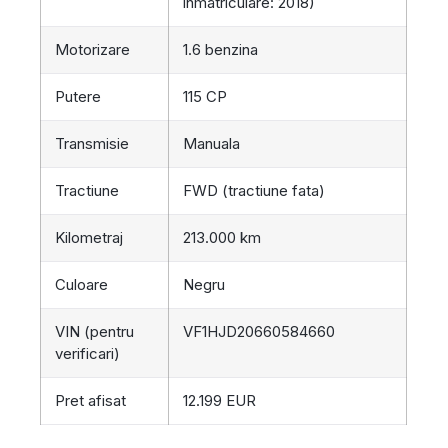
inmatriculare: 2018)
Motorizare
1.6 benzina
Putere
115 CP
Transmisie
Manuala
Tractiune
FWD (tractiune fata)
Kilometraj
213.000 km
Culoare
Negru
VIN (pentru
VF1HJD20660584660
verificari)
Pret afisat
12.199 EUR