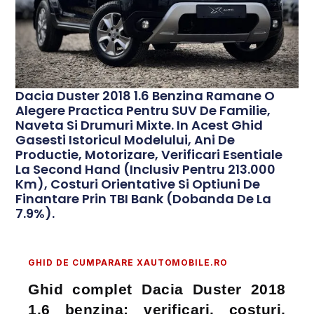
Dacia Duster 2018 1.6 Benzina Ramane O
Alegere Practica Pentru SUV De Familie,
Naveta Si Drumuri Mixte. In Acest Ghid
Gasesti Istoricul Modelului, Ani De
Productie, Motorizare, Verificari Esentiale
La Second Hand (inclusiv Pentru 213.000
Km), Costuri Orientative Si Optiuni De
Finantare Prin TBI Bank (dobanda De La
7.9%).
GHID DE CUMPARARE XAUTOMOBILE.RO
Ghid complet Dacia Duster 2018
1.6 benzina: verificari, costuri,