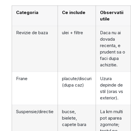
Categoria
Ce include
Observatii
utile
Revizie de baza
ulei + filtre
Daca nu ai
dovada
recenta, e
prudent sa o
faci dupa
achizitie.
Frane
placute/discuri
Uzura
(dupa caz)
depinde de
stil (oras vs
exterior).
Suspensie/directie
bucse,
La km multi
bielete,
pot aparea
capete bara
zgomote;
testul pe