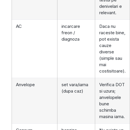
denivelari e
relevant.
AC
incarcare
Daca nu
freon /
raceste bine,
diagnoza
pot exista
cauze
diverse
(simple sau
mai
costisitoare).
Anvelope
set vara/iarna
Verifica DOT
(dupa caz)
si uzura;
anvelopele
bune
schimba
masina iarna.