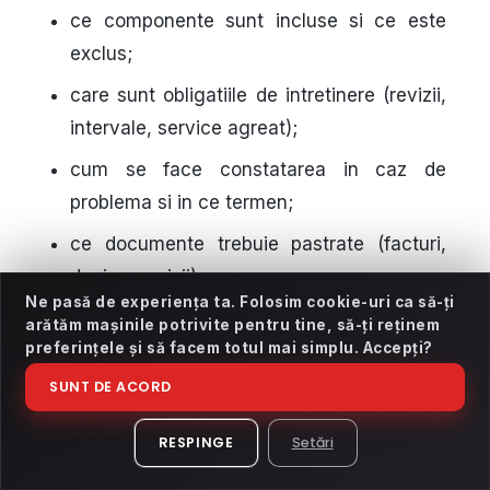
ce componente sunt incluse si ce este
exclus;
care sunt obligatiile de intretinere (revizii,
intervale, service agreat);
cum se face constatarea in caz de
problema si in ce termen;
ce documente trebuie pastrate (facturi,
devize, revizii).
Ne pasă de experiența ta. Folosim cookie-uri ca să-ți
arătăm mașinile potrivite pentru tine, să-ți reținem
O garantie e utila cand ai claritate: ce
preferințele și să facem totul mai simplu. Accepți?
acopera, cum se aplica, ce trebuie sa faci ca
SUNT DE ACORD
sa ramana valida.
RESPINGE
Setări
Gratuitati si suport xAutomobile: ce