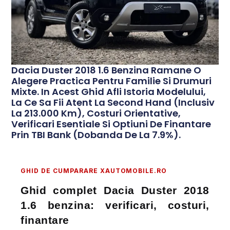
Dacia Duster 2018 1.6 Benzina Ramane O
Alegere Practica Pentru Familie Si Drumuri
Mixte. In Acest Ghid Afli Istoria Modelului,
La Ce Sa Fii Atent La Second Hand (inclusiv
La 213.000 Km), Costuri Orientative,
Verificari Esentiale Si Optiuni De Finantare
Prin TBI Bank (dobanda De La 7.9%).
GHID DE CUMPARARE XAUTOMOBILE.RO
Ghid complet Dacia Duster 2018
1.6 benzina: verificari, costuri,
finantare