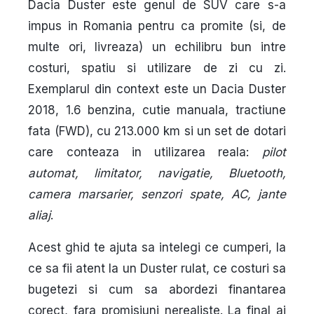
Dacia Duster este genul de SUV care s-a
impus in Romania pentru ca promite (si, de
multe ori, livreaza) un echilibru bun intre
costuri, spatiu si utilizare de zi cu zi.
Exemplarul din context este un
Dacia Duster
2018
,
1.6 benzina
,
cutie manuala
,
tractiune
fata (FWD)
, cu
213.000 km
si un set de dotari
care conteaza in utilizarea reala:
pilot
automat, limitator, navigatie, Bluetooth,
camera marsarier, senzori spate, AC, jante
aliaj
.
Acest ghid te ajuta sa intelegi ce cumperi, la
ce sa fii atent la un Duster rulat, ce costuri sa
bugetezi si cum sa abordezi finantarea
corect, fara promisiuni nerealiste. La final ai