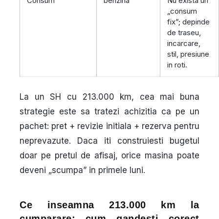
Consum
benzina
Nu exista un
„consum
fix”; depinde
de traseu,
incarcare,
stil, presiune
in roti.
La un SH cu 213.000 km, cea mai buna
strategie este sa tratezi achizitia ca pe un
pachet:
pret + revizie initiala + rezerva pentru
neprevazute
. Daca iti construiesti bugetul
doar pe pretul de afisaj, orice masina poate
deveni „scumpa” in primele luni.
Ce inseamna 213.000 km la
cumparare: cum gandesti corect