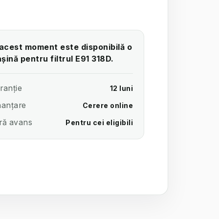
 acest moment este disponibilă o
șină pentru filtrul E91 318D.
ranție
12 luni
nanțare
Cerere online
ră avans
Pentru cei eligibili