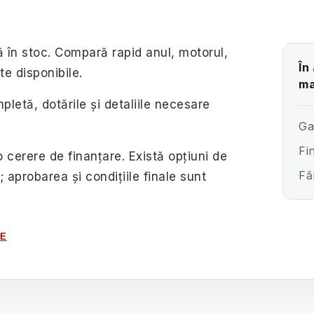
 în stoc. Compară rapid anul, motorul,
În
te disponibile.
ma
letă, dotările și detaliile necesare
Ga
Fi
o cerere de finanțare. Există opțiuni de
Fă
i; aprobarea și condițiile finale sunt
LE