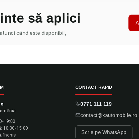
inte să aplici
A
 atunci când este disponibil,
OM
CONTACT RAPID
iei
0771 111 119
România
contact@xautomobile.ro
00-19:00
 10:00-15:00
Scrie pe WhatsApp
: închis