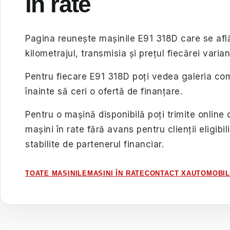
în rate
Pagina reunește mașinile E91 318D care se află
kilometrajul, transmisia și prețul fiecărei varian
Pentru fiecare E91 318D poți vedea galeria comp
înainte să ceri o ofertă de finanțare.
Pentru o mașină disponibilă poți trimite online 
mașini în rate fără avans pentru clienții eligibil
stabilite de partenerul financiar.
TOATE MAȘINILE
MAȘINI ÎN RATE
CONTACT XAUTOMOBI