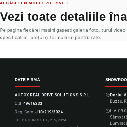
AI GĂSIT UN MODEL POTRIVIT?
Vezi toate detaliile îna
Pe pagina fiecărei mașini găsești galeria foto, turul video
specificațiile, prețul și formularul pentru rate.
DATE FIRMĂ
SHOWRO
AUTOX REAL DRIVE SOLUTIONS S.R.L.
Dealul V
Buzău, 
CUI:
49616233
L-V: 09:
Reg. Com:
J10/219/2024
Sâmbătă:
EUID: ROONRC.J10/219/2024
Duminică