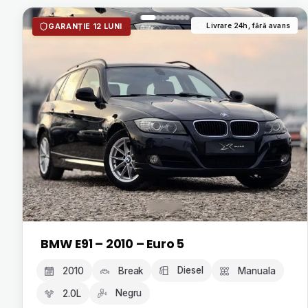
Livrare 24h, fără avans
GARANȚIE 12 LUNI
BMW E91 – 2010 – Euro 5
Diesel
2010
Break
Manuala
Negru
2.0L