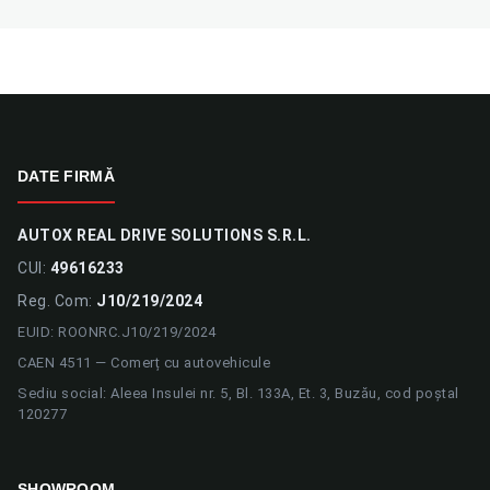
DATE FIRMĂ
AUTOX REAL DRIVE SOLUTIONS S.R.L.
CUI:
49616233
Reg. Com:
J10/219/2024
EUID: ROONRC.J10/219/2024
CAEN 4511 — Comerț cu autovehicule
Sediu social: Aleea Insulei nr. 5, Bl. 133A, Et. 3, Buzău, cod poștal
120277
SHOWROOM