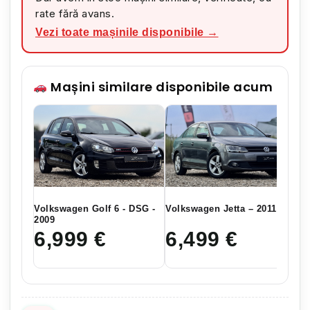
rate fără avans.
Vezi toate mașinile disponibile →
Mașini similare disponibile acum
Volkswagen Golf 6 - DSG -
Volkswagen Jetta – 2011
Vo
2009
20
6,999
€
6,499
€
7