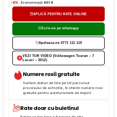
−8%
Economisești
601 €
APLICĂ PENTRU RATE ONLINE
Scrie-ne pe whatsapp
Apeleaza-ne 0771 111 119
VEZI TUR VIDEO (Volkswagen Touran – 7
Locuri – 2012)
Numere rosii gratuite
Suntem alaturi de tine pe tot parcursul
procesului de achizitie, iti oferim numere rosii
gratuite pentru autoturismele de import.
Rate doar cu buletinul
Ratele se fac fara a fi nevoie de alte