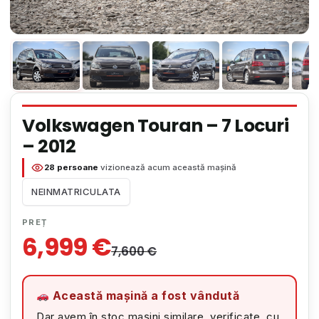
Volkswagen Touran – 7 Locuri
– 2012
28 persoane
vizionează acum această mașină
NEINMATRICULATA
PREȚ
6,999
€
7,600
€
Această mașină a fost vândută
Dar avem în stoc mașini similare, verificate, cu