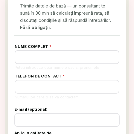
Trimite datele de bază — un consultant te
sună în 30 min să calculați împreună rata, să
discutați condițiile și să răspundă întrebărilor.
Fără obligații.
NUME COMPLET
*
Puteti introduce doar numele sau si prenumele
TELEFON DE CONTACT
*
Numarul pe care o sa va contactam
E-mail (optional)
Aplic in calitate de