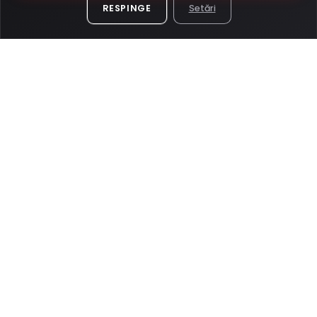
LINKURI RAPIDE
RESPINGE
Setări
Stoc mașini
Finanțare TBI
Trade-in / Schimb
Garanție 12 luni
Contact
DOCUMENTE LEGALE
Politica de confidențialitate
Politica cookies
Termeni și condiții
© 2026 AUTOX REAL DRIVE SOLUTIONS S.R.L. — Toate drepturile