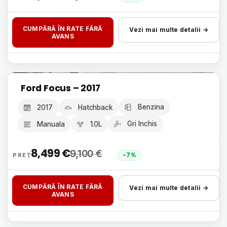
CUMPĂRĂ ÎN RATE FĂRĂ
Vezi mai multe detalii →
AVANS
Livrare 24h, fără avans
Ford Focus – 2017
GARANȚIE 12 LUNI
Benzina
2017
Hatchback
Gri Inchis
Manuala
1.0L
8,499
€
9,100
€
-7%
CUMPĂRĂ ÎN RATE FĂRĂ
Vezi mai multe detalii →
AVANS