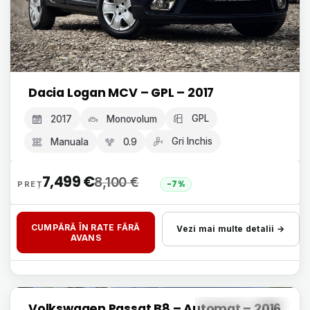
Dacia Logan MCV – GPL – 2017
GPL
2017
Monovolum
Gri Inchis
Manuala
0.9
7,499
€
8,100
€
-7%
CUMPĂRĂ ÎN RATE FĂRĂ
Vezi mai multe detalii →
AVANS
Livrare 24h, fără avans
Volkswagen Passat B8 – Automat – 2016
GARANȚIE 12 LUNI