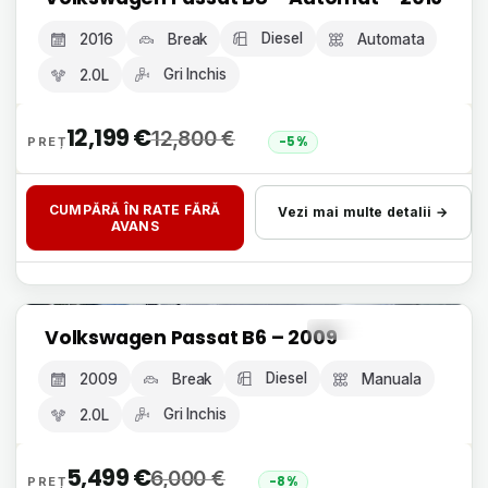
Diesel
2016
Break
Automata
Gri Inchis
2.0L
12,199
€
12,800
€
-5%
CUMPĂRĂ ÎN RATE FĂRĂ
Vezi mai multe detalii →
AVANS
Livrare 24h, fără avans
Volkswagen Passat B6 – 2009
GARANȚIE 12 LUNI
Diesel
2009
Break
Manuala
Gri Inchis
2.0L
5,499
€
6,000
€
-8%