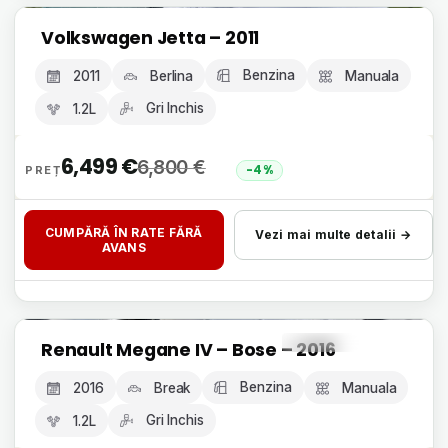
Livrare 24h, fără avans
Volkswagen Jetta – 2011
GARANȚIE 12 LUNI
Benzina
2011
Berlina
Manuala
Gri Inchis
1.2L
6,499
€
6,800
€
-4%
CUMPĂRĂ ÎN RATE FĂRĂ
Vezi mai multe detalii →
AVANS
Livrare 24h, fără avans
Renault Megane IV – Bose – 2016
GARANȚIE 12 LUNI
Benzina
2016
Break
Manuala
Gri Inchis
1.2L