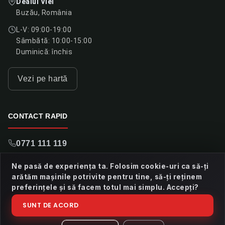
Dealul Viei
Buzău, România
L-V: 09:00-19:00
Sâmbătă: 10:00-15:00
Duminică: închis
Vezi pe hartă
CONTACT RAPID
0771 111 119
contact@xautomobile.ro
Ne pasă de experiența ta. Folosim cookie-uri ca să-ți
arătăm mașinile potrivite pentru tine, să-ți reținem
preferințele și să facem totul mai simplu. Accepți?
Scrie pe WhatsApp
SUNT DE ACORD