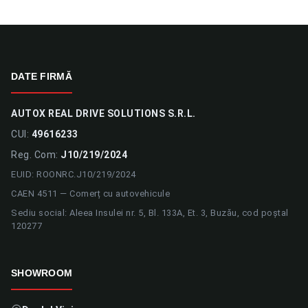
DATE FIRMĂ
AUTOX REAL DRIVE SOLUTIONS S.R.L.
CUI:
49616233
Reg. Com:
J10/219/2024
EUID: ROONRC.J10/219/2024
CAEN 4511 — Comerț cu autovehicule
Sediu social: Aleea Insulei nr. 5, Bl. 133A, Et. 3, Buzău, cod poștal
120277
SHOWROOM