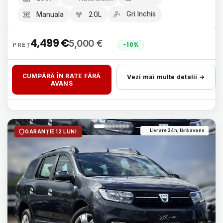
Gri Inchis
Manuala
2.0L
4,499
€
5,000
€
-10%
CUMPĂRĂ ÎN RATE FĂRĂ
Vezi mai multe detalii →
AVANS
Livrare 24h, fără avans
GARANȚIE 12 LUNI