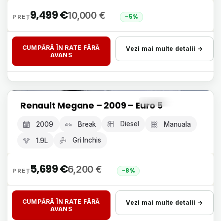
9,499
€
10,000
€
-5%
CUMPĂRĂ ÎN RATE FĂRĂ
Vezi mai multe detalii →
AVANS
Livrare 24h, fără avans
Renault Megane – 2009 – Euro 5
GARANȚIE 12 LUNI
Diesel
2009
Break
Manuala
Gri Inchis
1.9L
5,699
€
6,200
€
-8%
CUMPĂRĂ ÎN RATE FĂRĂ
Vezi mai multe detalii →
AVANS